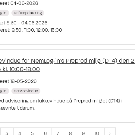
ceret 04-06-2026
g-in
Driftsopdatering
tet 8:30 - 04.06.2026
ret: 9:50, 11:00, 12:00, 13:00
evindue for NemLog-in's Preprod miljø (DT4) den 21
kl. 10:00-18:00
ceret 18-05-2026
g-in
Servicevindue
d advisering om lukkevindue på Preprod miljøet (DT4) i
ævnte tidsrum.
3
4
5
6
7
8
9
10