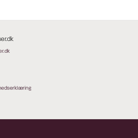
ser.dk
er.dk
hedserklæring