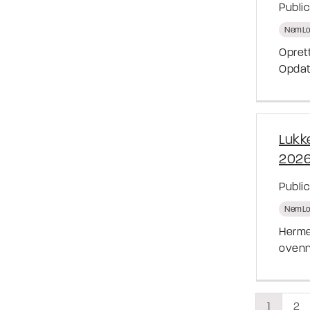
Publi
NemLo
Opret
Opdate
Lukk
2026 
Publi
NemLo
Herme
ovenn
1
2