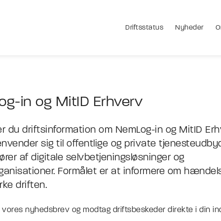
Driftsstatus
Nyheder
O
g-in og MitID Erhverv
er du driftsinformation om NemLog-in og MitID Erh
nvender sig til offentlige og private tjenesteudbyd
ører af digitale selvbetjeningsløsninger og
ganisationer. Formålet er at informere om hændels
ke driften.
g vores nyhedsbrev og modtag driftsbeskeder direkte i din i