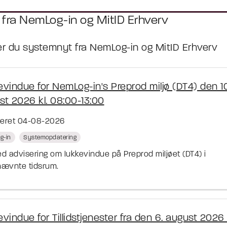
 fra NemLog-in og MitID Erhverv
er du systemnyt fra NemLog-in og MitID Erhverv
evindue for NemLog-in's Preprod miljø (DT4) den 10
st 2026 kl. 08:00-13:00
ceret 04-08-2026
g-in
Systemopdatering
d advisering om lukkevindue på Preprod miljøet (DT4) i
ævnte tidsrum.
vindue for Tillidstjenester fra den 6. august 2026 