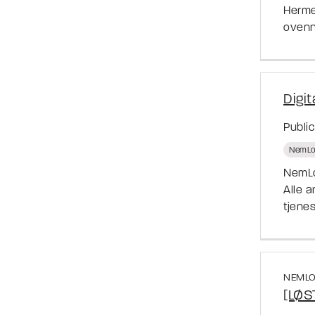
Herme
ovenn
Digit
Publi
NemLo
NemLo
Alle a
tjene
NEMLO
[LØST