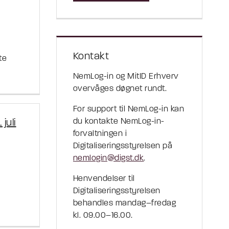
Kontakt
te
NemLog-in og MitID Erhverv
overvåges døgnet rundt.
For support til NemLog-in kan
du kontakte NemLog-in-
juli
forvaltningen i
Digitaliseringsstyrelsen på
nemlogin@digst.dk
.
Henvendelser til
Digitaliseringsstyrelsen
behandles mandag–fredag
kl. 09.00–16.00.