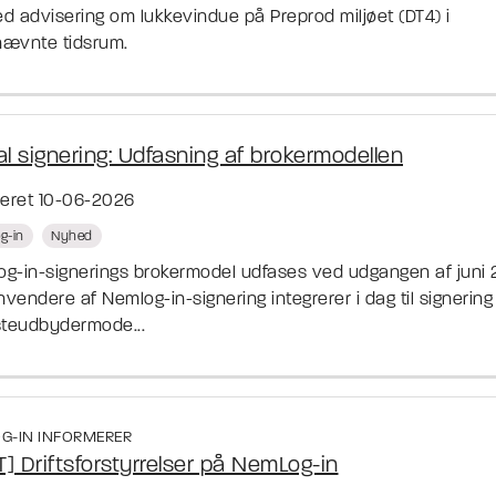
d advisering om lukkevindue på Preprod miljøet (DT4) i
ævnte tidsrum.
al signering: Udfasning af brokermodellen
ceret 10-06-2026
g-in
Nyhed
g-in-signerings brokermodel udfases ved udgangen af juni 
nvendere af Nemlog-in-signering integrerer i dag til signering
steudbydermode...
G-IN INFORMERER
] Driftsforstyrrelser på NemLog-in