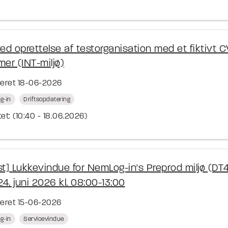
ved oprettelse af testorganisation med et fiktivt 
er (INT-miljø)
ceret 18-06-2026
g-in
Driftsopdatering
et: (10:40 - 18.06.2026)
st] Lukkevindue for NemLog-in's Preprod miljø (DT
4. juni 2026 kl. 08:00-13:00
ceret 15-06-2026
g-in
Servicevindue