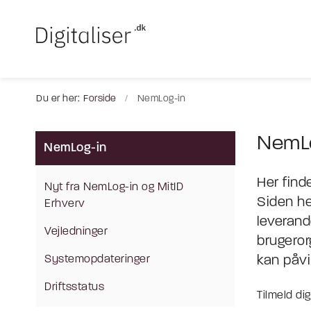
Du er her:
Forside
NemLog-in
NemLo
NemLog-in
Her find
Nyt fra NemLog-in og MitID
Siden he
Erhverv
leverand
Vejledninger
brugeror
Systemopdateringer
kan påvir
Driftsstatus
Tilmeld di