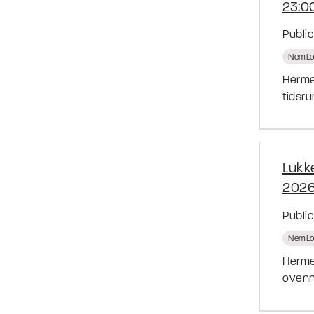
23:00
Publi
NemLo
Herme
tidsru
Lukke
2026
Publi
NemLo
Herme
ovenn