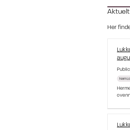
Aktuelt
Her find
Lukk
augu
Publi
NemLo
Herme
ovenn
Lukke