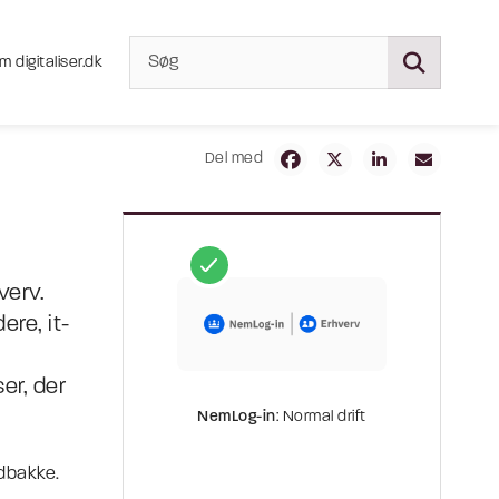
m digitaliser.dk
Del med
verv.
ere, it-
er, der
NemLog-in
: Normal drift
ndbakke.