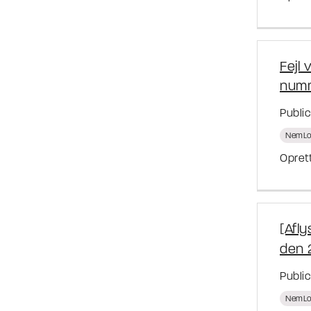
Fejl 
numm
Publi
NemLo
Oprett
[Afly
den 2
Publi
NemLo