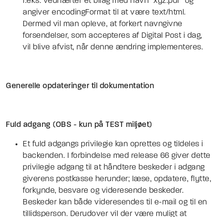
f.eks. vedhæfter et bilag med navn ”xyz.pdf” og
angiver encodingFormat til at være text/html.
Dermed vil man opleve, at forkert navngivne
forsendelser, som accepteres af Digital Post i dag,
vil blive afvist, når denne ændring implementeres.
Generelle opdateringer til dokumentation
Fuld adgang (OBS - kun på TEST miljøet)
Et fuld adgangs privilegie kan oprettes og tildeles i
backenden. I forbindelse med release 66 giver dette
privilegie adgang til at håndtere beskeder i adgang
giverens postkasse herunder; læse, opdatere, flytte,
forkynde, besvare og videresende beskeder.
Beskeder kan både videresendes til e-mail og til en
tillidsperson. Derudover vil der være muligt at