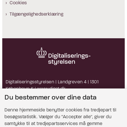
Cookies
Tilgængelighedserklæring
Digitaliseringsstyrelsen | Landgreven 4 | 1301
København K |
www.digst.dk
EAN: 5798009814203 | CVR: 34051178
Du bestemmer over dine data
Denne hjemmeside benytter cookies fra tredjepart til
besøgsstatistik. Vælger du ''Accepter alle'', giver du
Bemærk!
samtykke til at tredjepartsservices må gemme