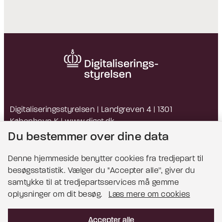
Digitaliseringsstyrelsen | Landgreven 4 | 1301
København K |
www.digst.dk
EAN: 5798009814203 | CVR: 34051178
Du bestemmer over dine data
Denne hjemmeside benytter cookies fra tredjepart til
besøgsstatistik. Vælger du ''Accepter alle'', giver du
Bemærk!
samtykke til at tredjepartsservices må gemme
oplysninger om dit besøg.
Læs mere om cookies
Dette indhold kræver cookies for at blive vist
korrekt.
Accepter alle