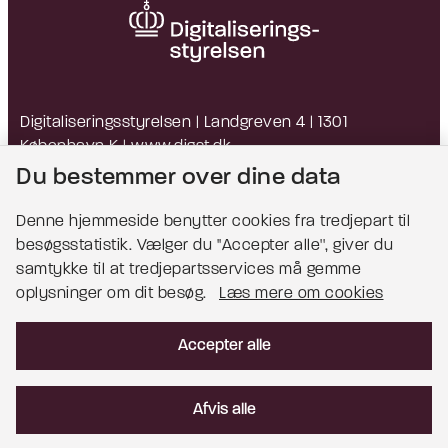
Digitaliseringsstyrelsen | Landgreven 4 | 1301
København K |
www.digst.dk
EAN: 5798009814203 | CVR: 34051178
Du bestemmer over dine data
Denne hjemmeside benytter cookies fra tredjepart til
besøgsstatistik. Vælger du ''Accepter alle'', giver du
Bemærk!
samtykke til at tredjepartsservices må gemme
oplysninger om dit besøg.
Læs mere om cookies
Dette indhold kræver cookies for at blive vist
korrekt.
Accepter alle
Læs mere om cookies
Afvis alle